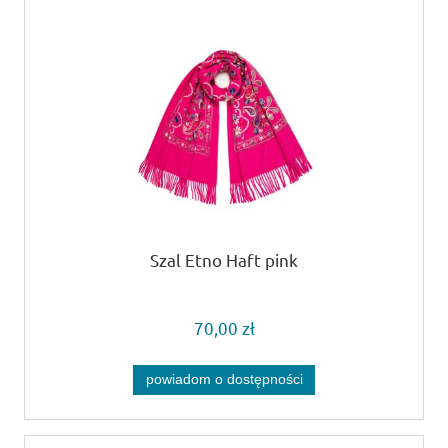
Szal Etno Haft pink
70,00 zł
powiadom o dostępności