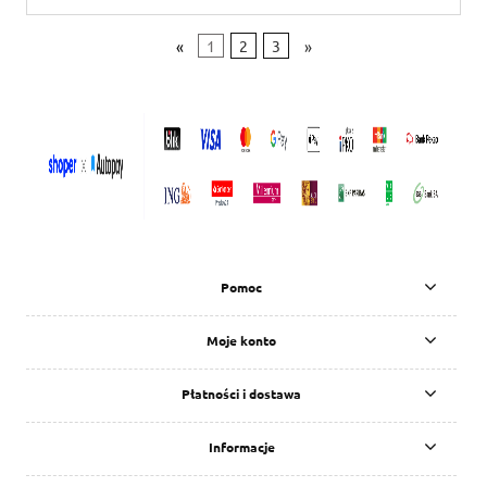
«
1
2
3
»
Pomoc
Moje konto
Płatności i dostawa
Informacje