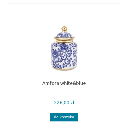
Amfora white&blue
226,00 zł
do koszyka