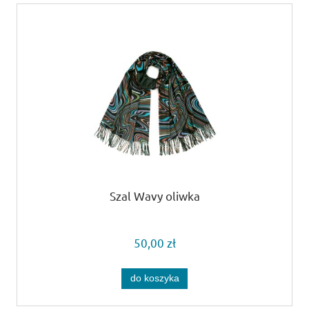
Szal Wavy oliwka
50,00 zł
do koszyka