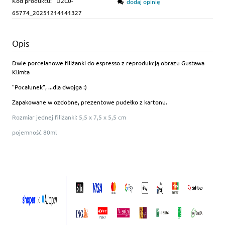
Kod produktu:
D2C0-
dodaj opinię
65774_20251214141327
Opis
Dwie porcelanowe filiżanki do espresso z reprodukcją obrazu Gustawa
Klimta
"Pocałunek", ...dla dwojga :)
Zapakowane w ozdobne, prezentowe pudełko z kartonu.
Rozmiar jednej filiżanki: 5,5 x 7,5 x 5,5 cm
pojemność 80ml