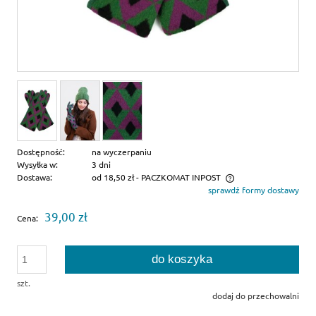
Dostępność:
na wyczerpaniu
Wysyłka w:
3 dni
Dostawa:
od 18,50 zł
- PACZKOMAT INPOST
sprawdź formy dostawy
Cena nie zawiera ewentualnych kosztów płatności
39,00 zł
Cena:
do koszyka
szt.
dodaj do przechowalni