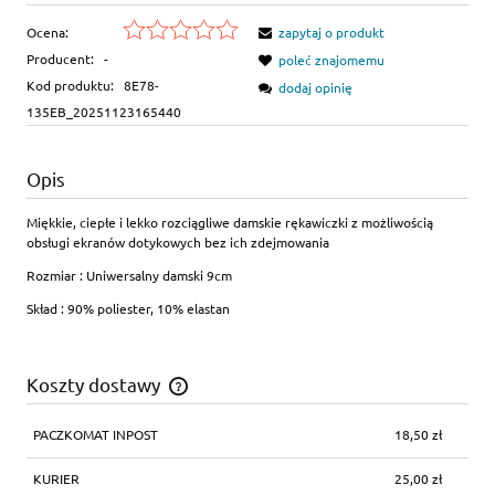
Ocena:
zapytaj o produkt
Producent:
-
poleć znajomemu
Kod produktu:
8E78-
dodaj opinię
135EB_20251123165440
Opis
Miękkie, ciepłe i lekko rozciągliwe damskie rękawiczki z możliwością
obsługi ekranów dotykowych bez ich zdejmowania
Rozmiar : Uniwersalny damski 9cm
Skład : 90% poliester, 10% elastan
Koszty dostawy
Cena nie zawiera ewentualnych kosztów płatności
PACZKOMAT INPOST
18,50 zł
KURIER
25,00 zł