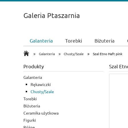
Galeria Ptaszarnia
Galanteria
Torebki
Biżuteria
»
»
»
Galanteria
Chusty/Szale
Szal Etno Haft pink
Produkty
Szal Etn
Galanteria
Rękawiczki
Chusty/Szale
Torebki
Biżuteria
Ceramika użytkowa
Figurki
Różne