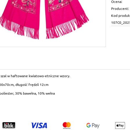
Ocena:
Producent:
Kod produk
107C0_202
y szal w haftowane kwiatowo-etniczne wzory.
00x70cm, długość frędzli 12cm
 poliester, 30% bawełna, 10% wełna