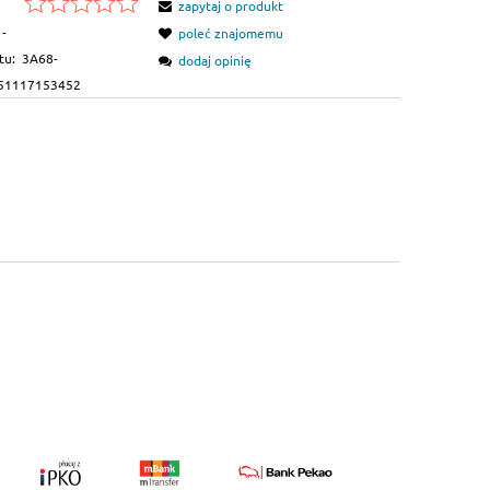
zapytaj o produkt
-
poleć znajomemu
tu:
3A68-
dodaj opinię
51117153452